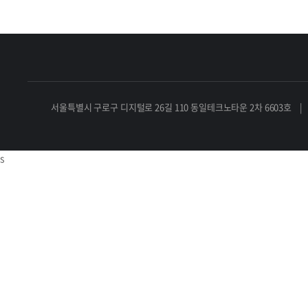
서울특별시 구로구 디지털로 26길 110 동일테크노타운 2차 6603호 | 대표자 : 김
s